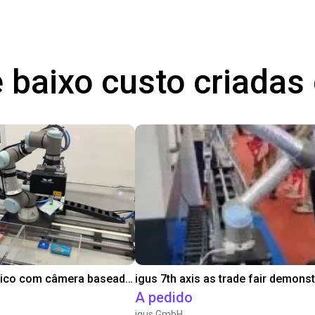
 baixo custo criada
Braço robótico com câmera baseada em IA
A pedido
igus GmbH