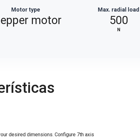
Motor type
Max. radial load
tepper motor
500
N
erísticas
 your desired dimensions.
Configure 7th axis