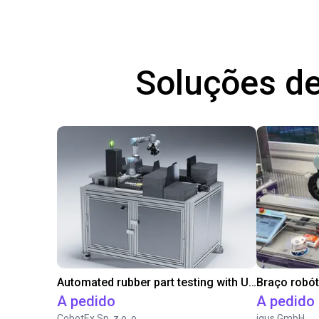
Soluções de
Automated rubber part testing with UR3e on a linear axis
A pedido
A pedido
CobotEx Sp. z o. o.
igus GmbH