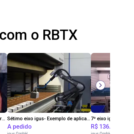
s com o RBTX
igus 7th axis as trade fair demonstrator
Sétimo eixo igus- Exemplo de aplicação de pick and place
A pedido
R$ 136.012,76
igus GmbH
igus GmbH