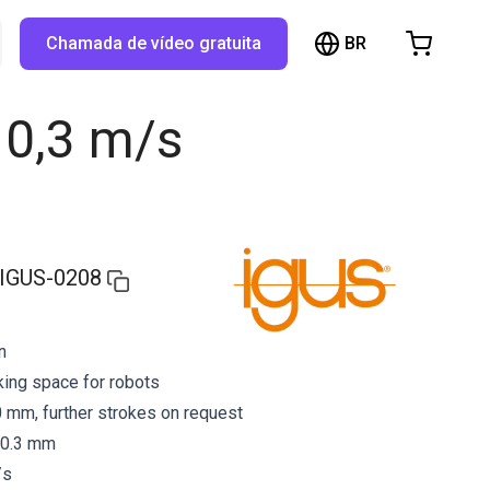
BR
TX...
Chamada de vídeo gratuita
arrinho de compras
inho está vazio
o 0,3 m/s
Navegue pela loja
IGUS-0208
n
ing space for robots
 mm, further strokes on request
 0.3 mm
/s