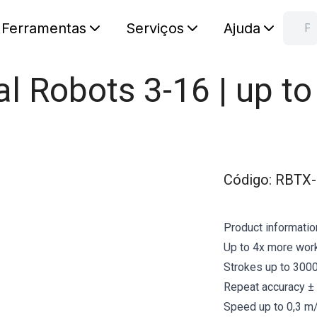
Ferramentas
Serviços
Ajuda
Pesquisa RB
C
Seu carr
sal Robots 3-16 | up t
Código
:
RBTX-
Product informatio
Up to 4x more work
Strokes up to 3000
Repeat accuracy ±
Speed up to 0,3 m