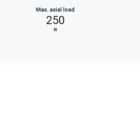
Max. axial load
250
N