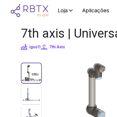
Loja
Aplicações
7th axis | Univer
igus®
7th Axis