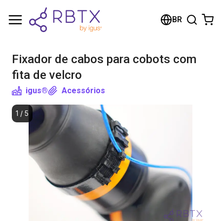
Carrinho de compras
BR
Seu carrinho está vazio
Fixador de cabos para cobots com
Navegue pela loja
fita de velcro
igus®
Acessórios
1
/
5