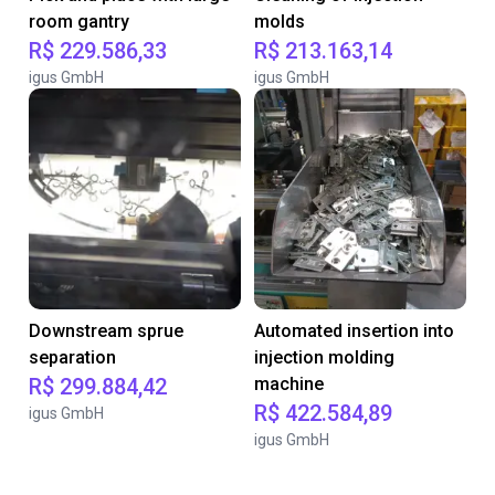
room gantry
molds
R$ 229.586,33
R$ 213.163,14
igus GmbH
igus GmbH
Downstream sprue
Automated insertion into
separation
injection molding
R$ 299.884,42
machine
R$ 422.584,89
igus GmbH
igus GmbH