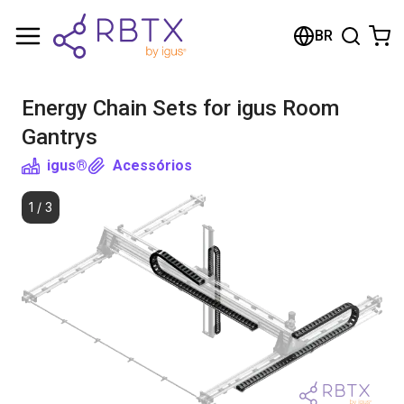
Carrinho de compras
BR
Seu carrinho está vazio
Energy Chain Sets for igus Room
Navegue pela loja
Gantrys
igus®
Acessórios
1
/
3