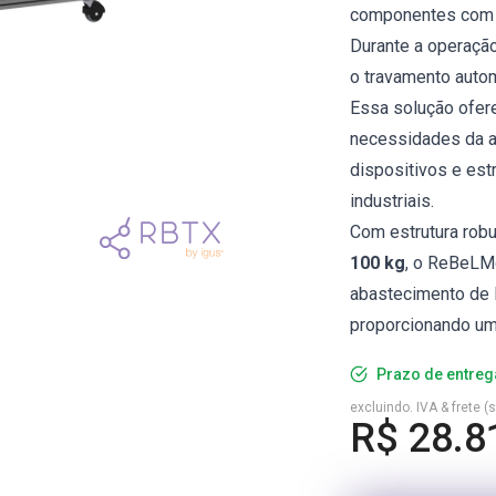
componentes com s
Durante a operaçã
o travamento auto
Essa solução ofere
necessidades da ap
dispositivos e est
industriais.
Com estrutura robu
100 kg
, o ReBeLMo
abastecimento de l
proporcionando uma
Prazo de entreg
excluindo. IVA & frete (
R$ 28.8