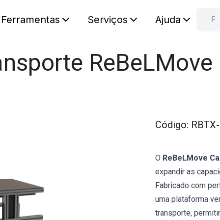
Ferramentas
Serviços
Ajuda
Pesquisa RB
C
Seu carr
ransporte ReBeLMove
Código
:
RBTX-
O
ReBeLMove Ca
expandir as capac
Fabricado com perf
uma plataforma ver
transporte, permit