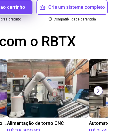
 ao carrinho
Crie um sistema completo
ras gratuito
Compatibilidade garantida
s com o RBTX
IGUS JOI | DLE-RG-004 | Paletização e despaletização
Alimentação de torno CNC