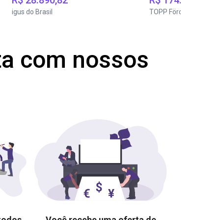
R$ 28.890,82
R$ 174.322,03
igus do Brasil
TOPP Fördertechnik
ta com nossos
 todos
Você recebe uma oferta de