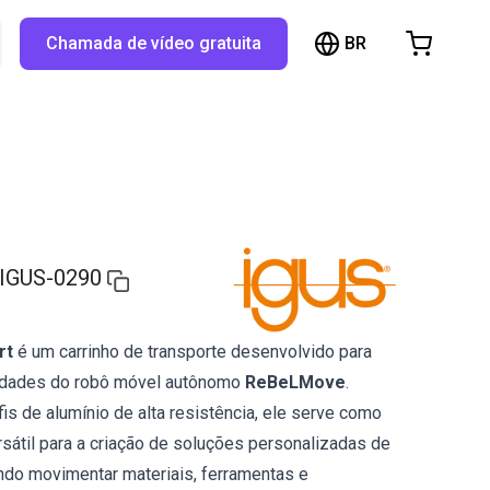
BR
TX...
Chamada de vídeo gratuita
arrinho de compras
inho está vazio
Navegue pela loja
IGUS-0290
rt
é um carrinho de transporte desenvolvido para
idades do robô móvel autônomo
ReBeLMove
.
is de alumínio de alta resistência, ele serve como
sátil para a criação de soluções personalizadas de
indo movimentar materiais, ferramentas e