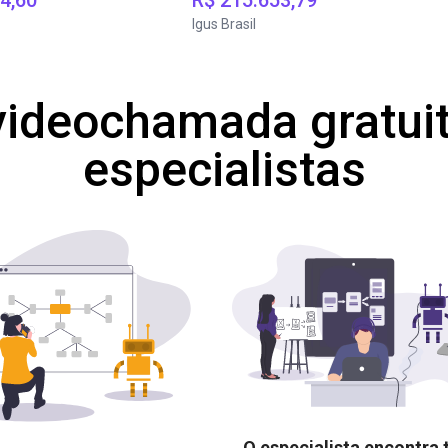
4,60
R$ 215.653,79
Igus Brasil
ideochamada gratui
especialistas
O especialista encontra