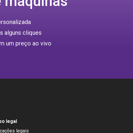
e máquinas
ersonalizada
 alguns cliques
m um preço ao vivo
so legal
icações legais