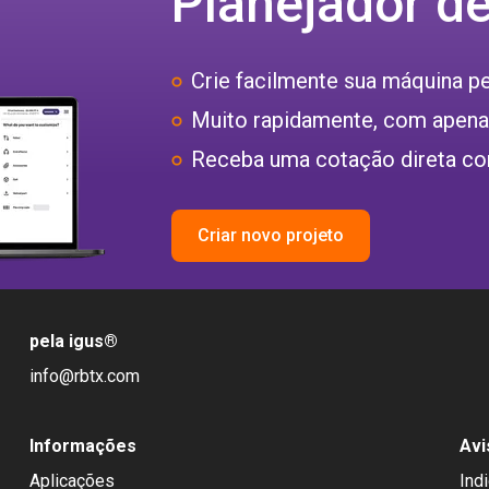
Planejador d
Crie facilmente sua máquina p
Muito rapidamente, com apenas
Receba uma cotação direta co
Criar novo projeto
pela igus
®
info@rbtx.com
Informações
Avi
Aplicações
Ind