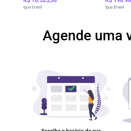
R$ 76.325,38
R$ 196.96
igus brasil
Igus Brasil
Agende uma v
Escolha o horário de sua