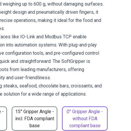
 weighing up to 600 g, without damaging surfaces.
weight design and pneumatically driven fingers, it
ecise operations, making it ideal for the food and
es.
rfaces like IO-Link and Modbus TCP enable
on into automation systems. With plug-and-play
tive configuration tools, and pre-configured control
 quick and straightforward. The SoftGripper is
bots from leading manufacturers, offering
lity and user-friendliness.
ng steaks, seafood, chocolate bars, croissants, and
 solution for a wide range of applications.
 -
15° Gripper Angle -
0° Gripper Angle -
incl. FDA compliant
without FDA
base
compliant base