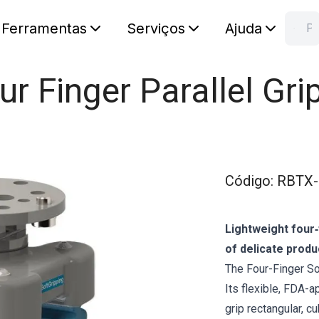
Ferramentas
Serviços
Ajuda
Pesquisa RB
C
Seu carr
ur Finger Parallel Gri
Código
:
RBTX-
Lightweight four‑
of delicate produ
The Four-Finger Sof
Its flexible, FDA-
grip rectangular, c