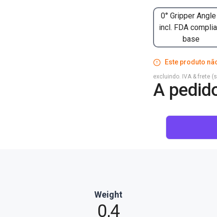
0° Gripper Angle
incl. FDA complia
base
Este produto não
excluindo. IVA & frete (
A pedid
Weight
0,4