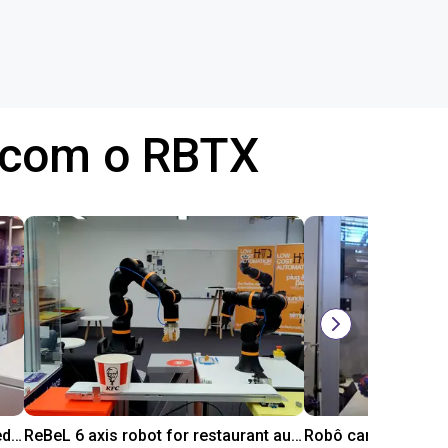
s com o RBTX
Robolink DP5 e SoftGripper de 4 dedos
ReBeL 6 axis robot for restaurant automation