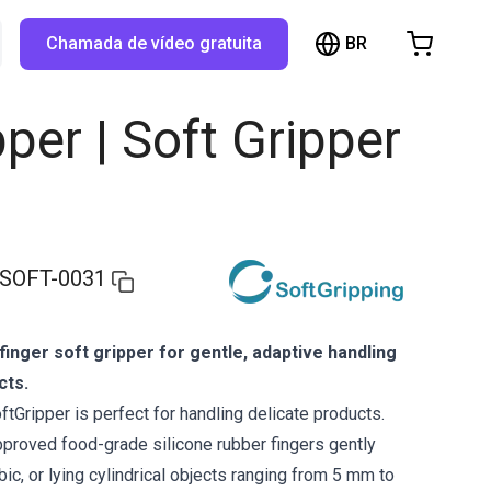
BR
TX...
Chamada de vídeo gratuita
arrinho de compras
inho está vazio
pper | Soft Gripper
Navegue pela loja
SOFT-0031
finger soft gripper for gentle, adaptive handling
cts.
tGripper is perfect for handling delicate products.
approved food-grade silicone rubber fingers gently
ubic, or lying cylindrical objects ranging from 5 mm to