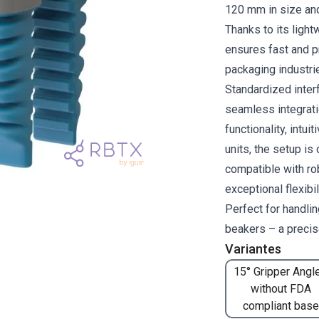
120 mm in size and
Thanks to its light
ensures fast and pr
packaging industri
Standardized inte
seamless integrati
functionality, intui
units, the setup is
compatible with ro
exceptional flexibi
Perfect for handli
beakers – a precise
Variantes
15° Gripper Angle
without FDA
compliant base