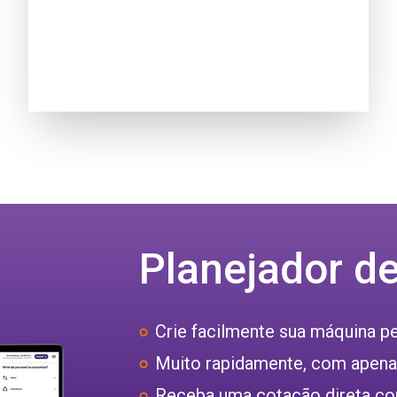
Planejador d
Crie facilmente sua máquina p
Muito rapidamente, com apenas
Receba uma cotação direta co