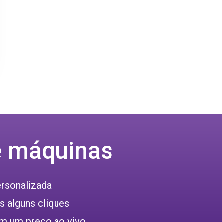
e máquinas
ersonalizada
 alguns cliques
m um preço ao vivo