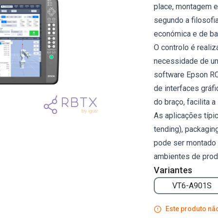
place, montagem e
segundo a filosofi
económica e de ba
O controlo é reali
necessidade de un
software Epson RC+
de interfaces gráf
do braço, facilita a
As aplicações típ
tending), packagi
pode ser montado e
ambientes de pro
Variantes
VT6-A901S
Este produto não