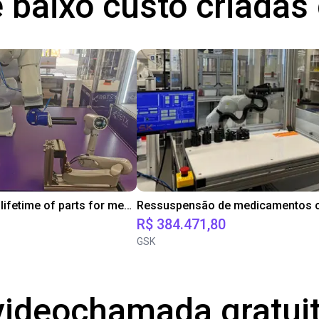
 baixo custo criada
Robot tests lifetime of parts for medical industries
R$ 384.471,80
GSK
ideochamada gratui