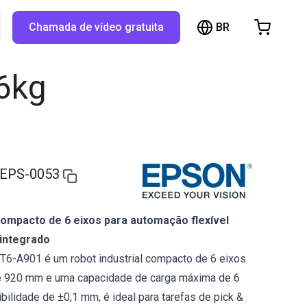
BR
TX...
Chamada de vídeo gratuita
arrinho de compras
inho está vazio
6kg
Navegue pela loja
EPS-0053
 compacto de 6 eixos para automação flexível
integrado
6-A901 é um robot industrial compacto de 6 eixos
e 920 mm e uma capacidade de carga máxima de 6
bilidade de ±0,1 mm, é ideal para tarefas de pick &