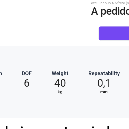
excluindo. IVA & frete (
A pedid
h
DOF
Weight
Repeatability
6
40
0,1
kg
mm