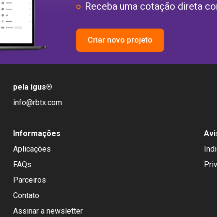
Receba uma cotação direta co
Criar novo projeto
pela igus
®
info@rbtx.com
Informações
Avi
Aplicações
Ind
FAQs
Pri
Parceiros
Contato
Assinar a newsletter