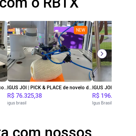
s com o RBTX
NEW
Ressuspensão de medicamentos com o robô Epson C8
IGUS JOI | PICK & PLACE de novelo de lã
R$ 76.325,38
R$ 196.964,60
igus brasil
Igus Brasil
ta com nossos