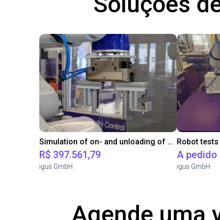
Soluções de
Simulation of on- and unloading of a machine for a customer
R$ 397.561,79
A pedido
igus GmbH
igus GmbH
Agende uma v