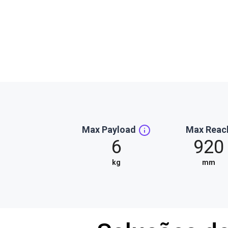
Max Payload
Max Reac
6
920
kg
mm