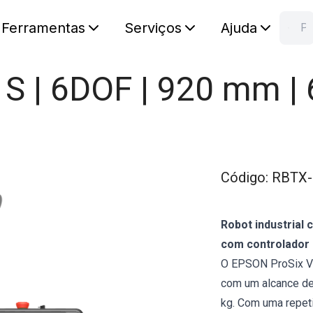
Ferramentas
Serviços
Ajuda
Pesquisa RB
C
Seu carr
 | 6DOF | 920 mm | 
Código
:
RBTX-
Robot industrial
com controlador 
O EPSON ProSix VT
com um alcance d
kg. Com uma repeti