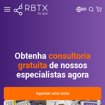
Carrinho de compras
BR
Seu carrinho está vazio
Navegue pela loja
Obtenha
consultoria
gratuita
de nossos
especialistas agora
Agendar uma visita