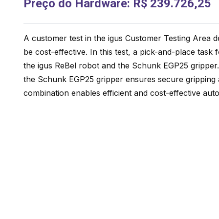
Preço do Hardware
:
R$ 239.726,25
A customer test in the igus Customer Testing Area 
be cost-effective. In this test, a pick-and-place tas
the igus ReBel robot and the Schunk EGP25 gripper. 
the Schunk EGP25 gripper ensures secure gripping a
combination enables efficient and cost-effective aut