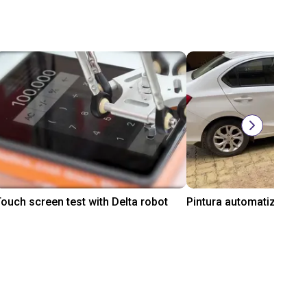
ouch screen test with Delta robot
R$ 179.822,47
R$ 101.056,01
gus GmbH
igus® GmbH