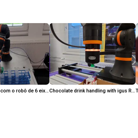
Dosagem de pó com o robô de 6 eixos da igus
Chocolate drink handling with igus ReBeL on 7th axis
T
5
R$ 231.495,88
igus GmbH
i