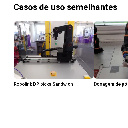
Casos de uso semelhantes
Robolink DP picks Sandwich
R$ 235.516,04
R$ 108.891,2
igus® GmbH
igus® GmbH