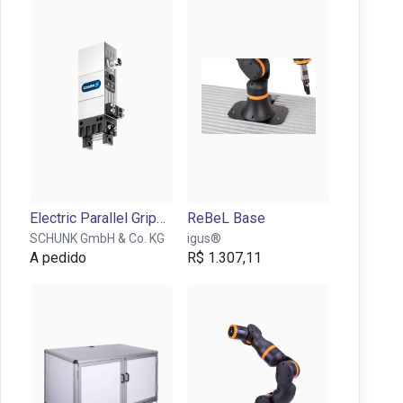
Electric Parallel Gripper - EGP series
ReBeL Base
SCHUNK GmbH & Co. KG
igus®
A pedido
R$ 1.307,11