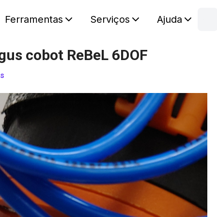
Ferramentas
Serviços
Ajuda
C
Seu carr
igus cobot ReBeL 6DOF
es