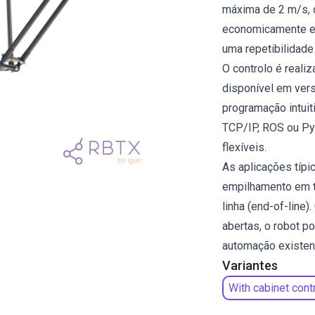
máxima de 2 m/s, 
economicamente ef
uma repetibilidad
O controlo é reali
disponível em vers
programação intui
TCP/IP, ROS ou Pyt
flexíveis.
As aplicações típic
empilhamento em t
linha (end-of-line)
abertas, o robot p
automação existen
Variantes
With cabinet cont