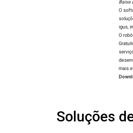
Baixe 
O soft
soluçõ
igus, i
O robô
Gratui
serviç
desenv
mais ef
Downlo
Soluções de