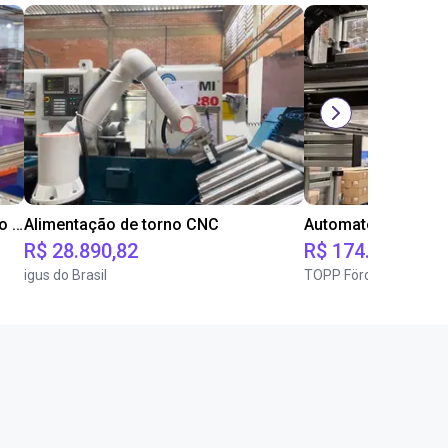
IGUS JOI | DLE-RG-004 | Paletização e despaletização
Alimentação de torno CNC
R$ 28.890,82
R$ 174.322,03
igus do Brasil
TOPP Fördertechnik