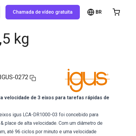
BR
TX...
Chamada de vídeo gratuita
arrinho de compras
inho está vazio
,5 kg
Navegue pela loja
IGUS-0272
a velocidade de 3 eixos para tarefas rápidas de
3 eixos igus LCA-DR1000-03 foi concebido para
 & place de alta velocidade. Com um diâmetro de
m, até 96 ciclos por minuto e uma velocidade