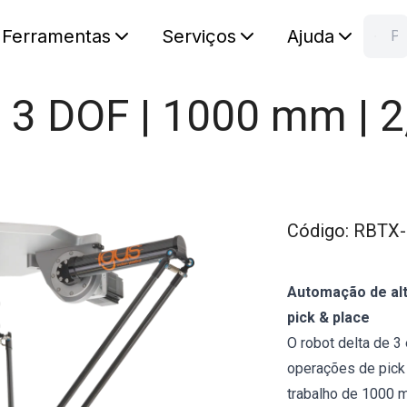
Ferramentas
Serviços
Ajuda
Pesquisa RB
C
Seu carr
| 3 DOF | 1000 mm | 2
Código
:
RBTX-
Automação de alt
pick & place
O robot delta de 
operações de pick
trabalho de 1000 m