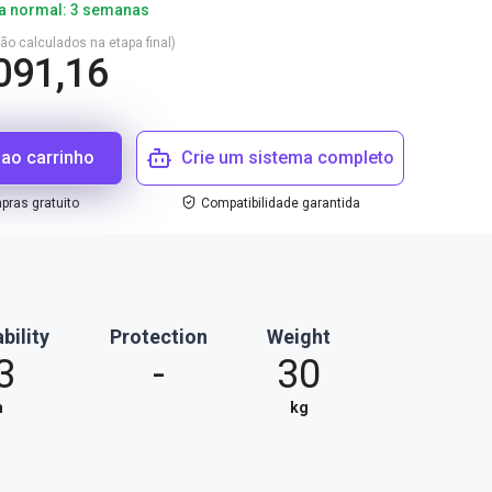
a normal: 3 semanas
são calculados na etapa final)
091,16
 ao carrinho
Crie um sistema completo
ras gratuito
Compatibilidade garantida
bility
Protection
Weight
3
-
30
m
kg