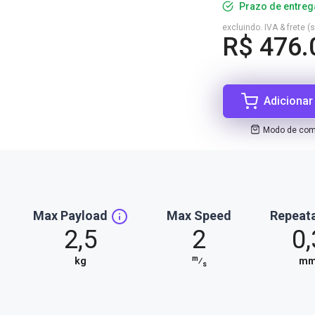
Prazo de entreg
excluindo. IVA & frete (
R$ 476.
Adicionar
Modo de comp
Max Payload
Max Speed
Repeata
2,5
2
0,
m
kg
⁄
m
s